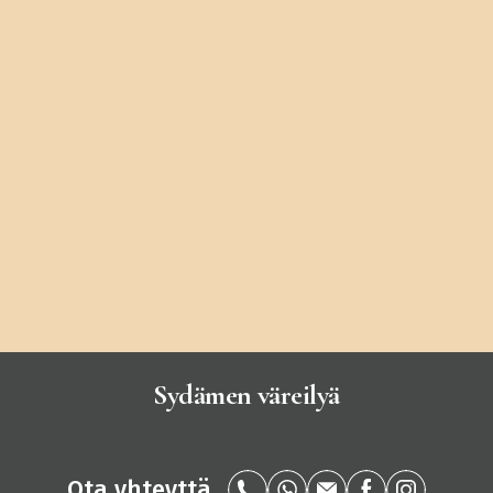
Sydämen väreilyä
Ota yhteyttä