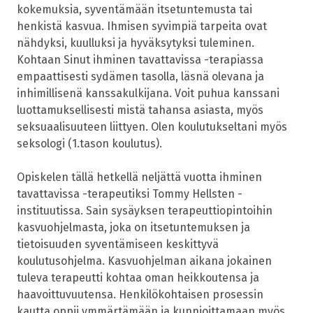
kokemuksia, syventämään itsetuntemusta tai
henkistä kasvua. Ihmisen syvimpiä tarpeita ovat
nähdyksi, kuulluksi ja hyväksytyksi tuleminen.
Kohtaan Sinut ihminen tavattavissa -terapiassa
empaattisesti sydämen tasolla, läsnä olevana ja
inhimillisenä kanssakulkijana. Voit puhua kanssani
luottamuksellisesti mistä tahansa asiasta, myös
seksuaalisuuteen liittyen. Olen koulutukseltani myös
seksologi (1.tason koulutus).
Opiskelen tällä hetkellä neljättä vuotta ihminen
tavattavissa -terapeutiksi Tommy Hellsten -
instituutissa. Sain sysäyksen terapeuttiopintoihin
kasvuohjelmasta, joka on itsetuntemuksen ja
tietoisuuden syventämiseen keskittyvä
koulutusohjelma. Kasvuohjelman aikana jokainen
tuleva terapeutti kohtaa oman heikkoutensa ja
haavoittuvuutensa. Henkilökohtaisen prosessin
kautta oppii ymmärtämään ja kunnioittamaan myös