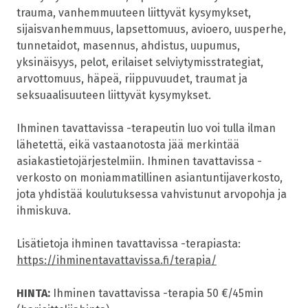
trauma, vanhemmuuteen liittyvät kysymykset,
sijaisvanhemmuus, lapsettomuus, avioero, uusperhe,
tunnetaidot, masennus, ahdistus, uupumus,
yksinäisyys, pelot, erilaiset selviytymisstrategiat,
arvottomuus, häpeä, riippuvuudet, traumat ja
seksuaalisuuteen liittyvät kysymykset.
Ihminen tavattavissa -terapeutin luo voi tulla ilman
lähetettä, eikä vastaanotosta jää merkintää
asiakastietojärjestelmiin. Ihminen tavattavissa -
verkosto on moniammatillinen asiantuntijaverkosto,
jota yhdistää koulutuksessa vahvistunut arvopohja ja
ihmiskuva.
Lisätietoja ihminen tavattavissa -terapiasta:
https://ihminentavattavissa.fi/terapia/
HINTA:
Ihminen tavattavissa -terapia 50 €/45min